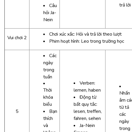
trả lời
Câu
hỏi Ja-
Nein
Chơi xúc xắc: Hỏi và trả lời theo lượt
Vui chơi 2
Phim hoạt hình: Leo trong trường học
Các
ngày
trong
tuần
Verben:
Thời
lernen, haben
Nhấn
khóa
Động từ
âm cá
biểu
bất quy tắc:
từ tả
5
Bạn
lesen, treffen,
các
thích
fahren, sehen
ngày
và
Ja-Nein
trong