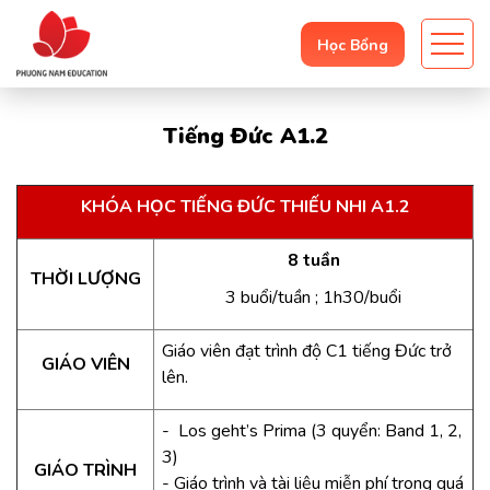
Học Bổng
Tiếng Đức A1.2
KHÓA HỌC TIẾNG ĐỨC THIẾU NHI A1.2
8 tuần
THỜI LƯỢNG
3 buổi/tuần ; 1h30/buổi
Giáo viên đạt trình độ C1 tiếng Đức trở
GIÁO VIÊN
lên.
- Los geht’s Prima (3 quyển: Band 1, 2,
3)
GIÁO TRÌNH
- Giáo trình và tài liệu miễn phí trong quá