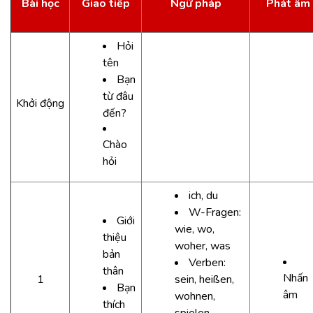
Bài học
Giao tiếp
Ngữ pháp
Phát âm
Hỏi
tên
Bạn
từ đâu
Khởi động
đến?
Chào
hỏi
ich, du
W-Fragen:
Giới
wie, wo,
thiệu
woher, was
bản
Verben:
thân
Nhấn
1
sein, heißen,
Bạn
âm
wohnen,
thích