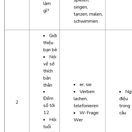
spielen,
làm
singen,
gì?
tanzen, malen,
schwimmen
Giới
thiệu
bạn bè
Nói
về sở
thích
bản
er, sie
thân
Verben:
Ng
Đếm
lachen,
điệu
2
số tới
telefonieren
trong
12
W-Frage:
câu
Hỏi
Wer
tuổi