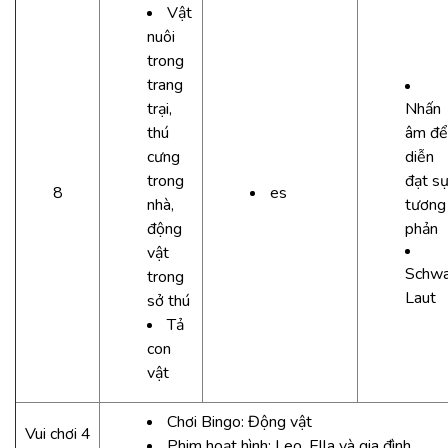
Vật
nuôi
trong
trang
trại,
Nhấn
thú
âm để
cưng
diễn
trong
đạt s
8
es
nhà,
tương
động
phản
vật
Schw
trong
Laut
sở thú
Tả
con
vật
Chơi Bingo: Động vật
Vui chơi 4
Phim hoạt hình: Leo, Ella và gia đình