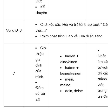
Đức
Kể
chuyện
Chơi xúc xắc: Hỏi và trả lời theo lượt “ C
Vui chơi 3
thứ…..?”
Phim hoạt hình: Leo và Ella đi ăn sáng
Giới
thiệu
Nhấn
haben +
gia
âm cá
eine/einen
đình
từ vự
haben +
của
chỉ cá
7
keine/keinen
mình
thành
mein,
viên
meine
Đếm
trong
dein, deine
số tới
gia đì
20