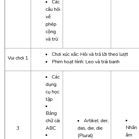
Các
câu hỏi
về
phép
cộng
và trừ
Chơi xúc xắc: Hỏi và trả lời theo lượt
Vui chơi 1
Phim hoạt hình: Leo và trái banh
Các
dụng
cụ học
tập
Bảng
chữ cái
Artikel: der,
Nhấn
3
ABC
das, die, die
âm
(Plural)