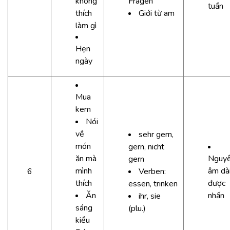
không
Fragen
tuần
thích
Giới từ am
làm gì
Hẹn
ngày
Mua
kem
Nói
về
sehr gern,
món
gern, nicht
ăn mà
Nguy
gern
mình
âm dà
6
Verben:
thích
được
essen, trinken
Ăn
nhấn
ihr, sie
sáng
(plu.)
kiểu