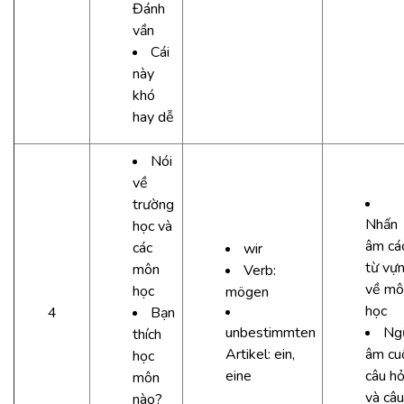
Đánh
vần
Cái
này
khó
hay dễ
Nói
về
trường
Nhấn
học và
âm cá
các
wir
từ vự
môn
Verb:
về mô
học
mögen
học
4
Bạn
unbestimmten
Ng
thích
Artikel: ein,
âm cu
học
eine
câu hỏ
môn
và câu
nào?