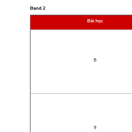
Band 2
Bài học
8
9