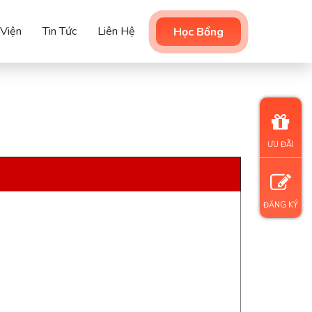
 Viện
Tin Tức
Liên Hệ
Học Bổng
ƯU ĐÃI
ĐĂNG KÝ