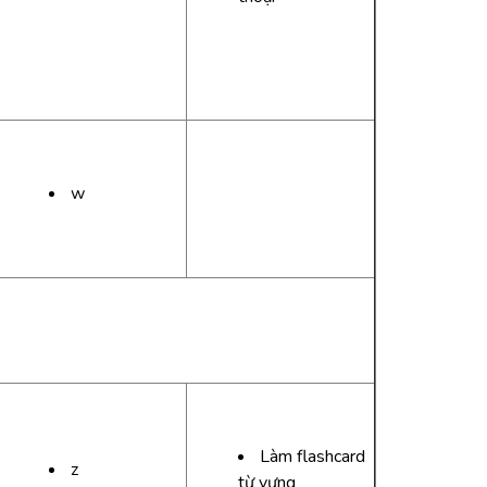
w
Làm flashcard
z
từ vựng