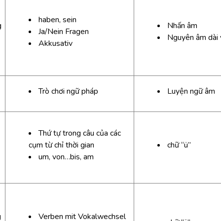
haben, sein
g
Nhấn âm
Ja/Nein Fragen
Nguyên âm dài 
Akkusativ
Trò chơi ngữ pháp
Luyện ngữ âm
Thứ tự trong câu của các
cụm từ chỉ thời gian
chữ “ü”
um, von…bis, am
g
Verben mit Vokalwechsel