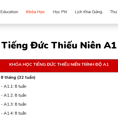
Education
Khóa Học
Học Phí
Lịch Khai Giảng
Thư
Tiếng Đức Thiếu Niên A1
KHÓA HỌC TIẾNG ĐỨC THIẾU NIÊN TRÌNH ĐỘ A1
8 tháng (32 tuần)
- A1.1: 8 tuần
- A1.2: 8 tuần
- A1.3: 8 tuần
- A1.4: 8 tuần