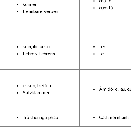
chữ “ö”
können
cụm từ
trennbare Verben
sein, ihr, unser
-er
Lehrer/ Lehrerin
-e
essen, treffen
Âm đôi ei, au, e
Satzklammer
Trò chơi ngữ pháp
Cách nói nhanh