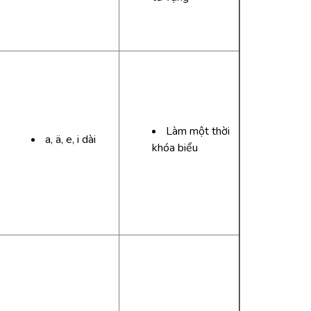
Làm một thời
a, ä, e, i dài
khóa biểu