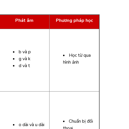
Phát âm
Phương pháp học
b và p
Học từ qua
g và k
hình ảnh
d và t
Chuẩn bị đối
o dài và u dài
thoại