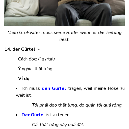
Mein Großvater muss seine Brille, wenn er die Zeitung
liest.
14. der Gürtel, -
Cách đọc: /ˈɡʏrtəl/
Ý nghĩa: thắt lưng
Ví dụ:
Ich muss
den Gürtel
tragen, weil meine Hose zu
weit ist.
Tôi phải đeo thắt lưng, do quần tôi quá rộng.
Der Gürtel
ist zu teuer.
Cái thắt lưng này quá đắt.