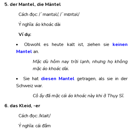
5. der Mantel, die Mäntel
Cách đọc: /ˈmantəl/, /ˈmɛntəl/
Ý nghĩa: áo khoác dài
Ví dụ:
Obwohl es heute kalt ist, ziehen sie
keinen
Mantel
an.
Mặc dù hôm nay trời lạnh, nhưng họ không
mặc áo khoác dài.
Sie hat
diesen Mantel
getragen, als sie in der
Schweiz war.
Cô ấy đã mặc cái áo khoác này khi ở Thụy Sĩ.
6. das Kleid, -er
Cách đọc: /klait/
Ý nghĩa: cái đầm