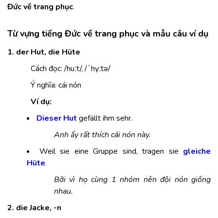
Đức về trang phục
.
Từ vựng tiếng Đức về trang phục và mẫu câu ví dụ
1. der Hut, die Hüte
Cách đọc: /huːt/, /ˈhyːtə/
Ý nghĩa: cái nón
Ví dụ:
Dieser Hut
gefällt ihm sehr.
Anh ấy rất thích cái nón này.
Weil sie eine Gruppe sind, tragen sie
gleiche
Hüte
.
Bởi vì họ cùng 1 nhóm nên đội nón giống
nhau.
2. die Jacke, -n