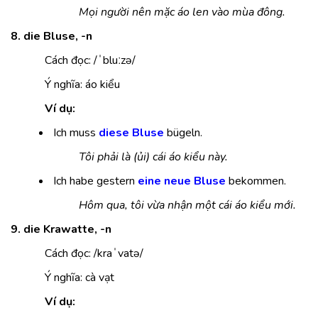
Mọi người nên mặc áo len vào mùa đông.
8. die Bluse, -n
Cách đọc: /ˈbluːzə/
Ý nghĩa: áo kiểu
Ví dụ:
Ich muss
diese
Bluse
bügeln.
Tôi phải là (ủi) cái áo kiểu này.
Ich habe gestern
eine neue Bluse
bekommen.
Hôm qua, tôi vừa nhận một cái áo kiểu mới.
9. die Krawatte, -n
Cách đọc: /kraˈvatə/
Ý nghĩa: cà vạt
Ví dụ: