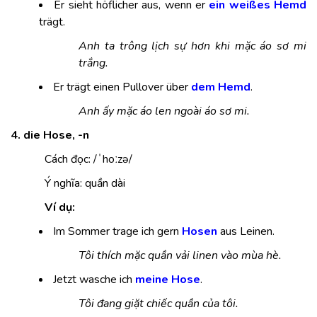
Er sieht höflicher aus, wenn er
ein weißes Hemd
trägt.
Anh ta trông lịch sự hơn khi mặc áo sơ mi
trắng.
Er trägt einen Pullover über
dem Hemd
.
Anh ấy mặc áo len ngoài áo sơ mi.
4. die Hose, -n
Cách đọc: /ˈhoːzə/
Ý nghĩa: quần dài
Ví dụ:
Im Sommer trage ich gern
Hosen
aus Leinen.
Tôi thích mặc quần vải linen vào mùa hè.
Jetzt wasche ich
meine Hose
.
Tôi đang giặt chiếc quần của tôi.