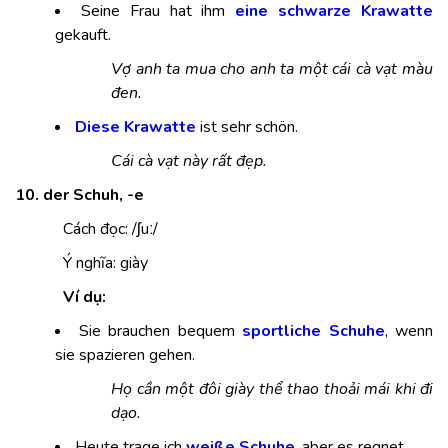
Seine Frau hat ihm
eine schwarze Krawatte
gekauft.
Vợ anh ta mua cho anh ta một cái cà vạt màu
đen.
Diese Krawatte
ist sehr schön.
Cái cà vạt này rất đẹp.
10. der Schuh, -e
Cách đọc: /ʃuː/
Ý nghĩa: giày
Ví dụ:
Sie brauchen bequem
sportliche Schuhe
, wenn
sie spazieren gehen.
Họ cần một đôi giày thể thao thoải mái khi đi
dạo.
Heute trage ich
weiße Schuhe
, aber es regnet.