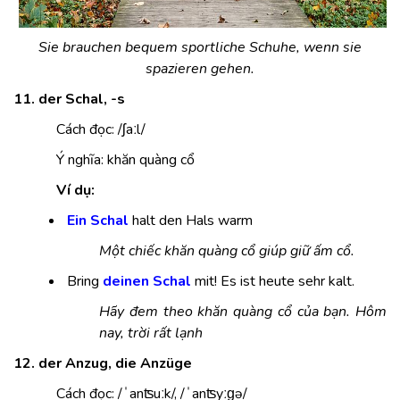
Sie brauchen bequem sportliche Schuhe, wenn sie
spazieren gehen.
11. der Schal, -s
Cách đọc: /ʃaːl/
Ý nghĩa: khăn quàng cổ
Ví dụ:
Ein Schal
halt den Hals warm
Một chiếc khăn quàng cổ giúp giữ ấm cổ.
Bring
deinen Schal
mit! Es ist heute sehr kalt.
Hãy đem theo khăn quàng cổ của bạn. Hôm
nay, trời rất lạnh
12. der Anzug, die Anzüge
Cách đọc: /ˈanʦuːk/, /ˈanʦyːɡə/