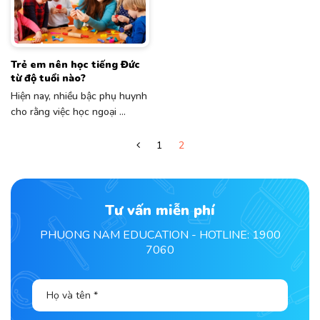
Trẻ em nên học tiếng Đức
từ độ tuổi nào?
Hiện nay, nhiều bậc phụ huynh
cho rằng việc học ngoại ...
1
2
Tư vấn miễn phí
PHUONG NAM EDUCATION - HOTLINE: 1900
7060